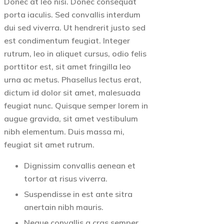
Donec at leo nisi. Donec consequat
porta iaculis. Sed convallis interdum
dui sed viverra. Ut hendrerit justo sed
est condimentum feugiat. Integer
rutrum, leo in aliquet cursus, odio felis
porttitor est, sit amet fringilla leo
urna ac metus. Phasellus lectus erat,
dictum id dolor sit amet, malesuada
feugiat nunc. Quisque semper lorem in
augue gravida, sit amet vestibulum
nibh elementum. Duis massa mi,
feugiat sit amet rutrum.
Dignissim convallis aenean et
tortor at risus viverra.
Suspendisse in est ante sitra
anertain nibh mauris.
Neque convallis a cras semper