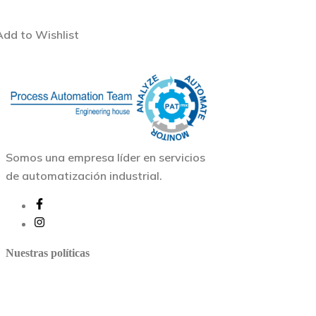
variantes.
25.40
$
-
26.15
$
Rango
Las
de
opciones
Add to Wishlist
precios:
se
pueden
desde
elegir
25.40$
en
hasta
la
26.15$
página
de
producto
Somos una empresa líder en servicios
de automatización industrial.
Nuestras políticas